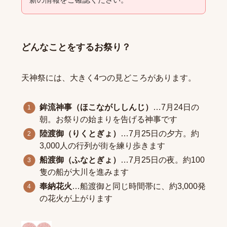
どんなことをするお祭り？
天神祭には、大きく4つの見どころがあります。
鉾流神事（ほこながししんじ）
…7月24日の
朝。お祭りの始まりを告げる神事です
陸渡御（りくとぎょ）
…7月25日の夕方。約
3,000人の行列が街を練り歩きます
船渡御（ふなとぎょ）
…7月25日の夜。約100
隻の船が大川を進みます
奉納花火
…船渡御と同じ時間帯に、約3,000発
の花火が上がります