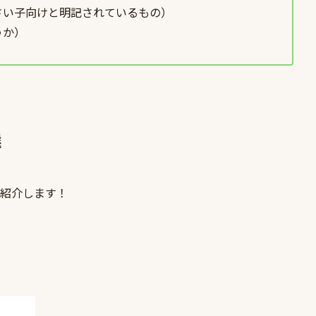
さい子向けと明記されているもの）
うか）
選
紹介します！