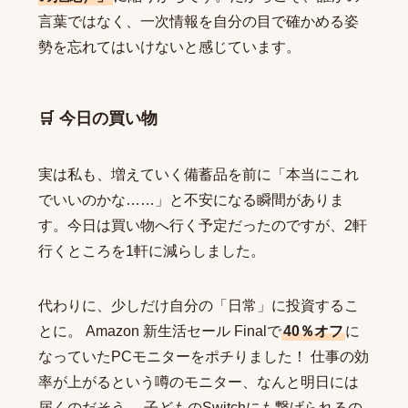
言葉ではなく、一次情報を自分の目で確かめる姿
勢を忘れてはいけないと感じています。
🛒
今日
の買い物
実は私も、増えていく備蓄品を前に「本当にこれ
でいいのかな……」と不安になる瞬間がありま
す。今日は買い物へ行く予定だったのですが、2軒
行くところを1軒に減らしました。
代わりに、少しだけ自分の「日常」に投資するこ
とに。
Amazon 新生活セール Final
で
40％オフ
に
なっていたPCモニターをポチりました！ 仕事の効
率が上がるという噂のモニター、なんと明日には
届くのだそう。 子どものSwitchにも繋げられるの