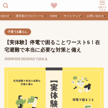
主婦でも
できる
い合わせ
運営者のプロフィール
home
サイトマップ
お問い合わせ
子育て&暮らし
【実体験】停電で困ることワースト5！在
宅避難で本当に必要な対策と備え
2026年03月18日
約5分で読める