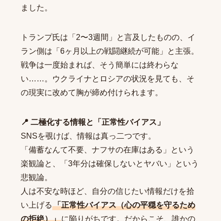
ました。
トランプ氏は「2〜3週間」と言及したものの、イ
ラン側は「6ヶ月以上の戦闘継続が可能」と主張。
戦争は一度始まれば、そう簡単には終わらな
い……。ウクライナとロシアの状況を見ても、そ
の現実に改めて胸が締め付けられます。
📍 二極化する情報と「正常性バイアス」
SNSを覗けば、情報は真っ二つです。
「備蓄なんて不要、ナフサの在庫はある」という
楽観論と、「3年分は確保しないとヤバい」という
悲観論。
人は不安な時ほど、自分の信じたい情報だけを拾
い上げる
「正常性バイアス（心の平穏を守るため
の拒絶）」
に陥りがちです。だからこそ、誰かの