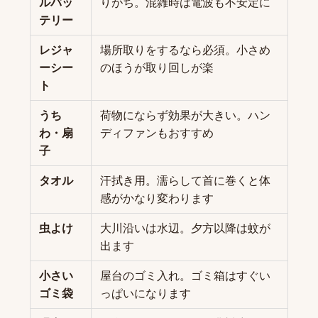
ルバッ
りがち。混雑時は電波も不安定に
テリー
レジャ
場所取りをするなら必須。小さめ
ーシー
のほうが取り回しが楽
ト
うち
荷物にならず効果が大きい。ハン
わ・扇
ディファンもおすすめ
子
タオル
汗拭き用。濡らして首に巻くと体
感がかなり変わります
虫よけ
大川沿いは水辺。夕方以降は蚊が
出ます
小さい
屋台のゴミ入れ。ゴミ箱はすぐい
ゴミ袋
っぱいになります