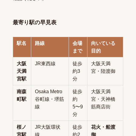
最寄り駅の早見表
駅名
路線
会場
向いている
まで
目的
大阪
JR東西線
徒歩
大阪天満
天満
約3
宮・陸渡御
宮駅
分
南森
Osaka Metro
徒歩
大阪天満
町駅
谷町線・堺筋
約
宮・天神橋
線
5〜9
筋商店街
分
桜ノ
JR大阪環状
徒歩
花火・船渡
宮駅
線
約2
御