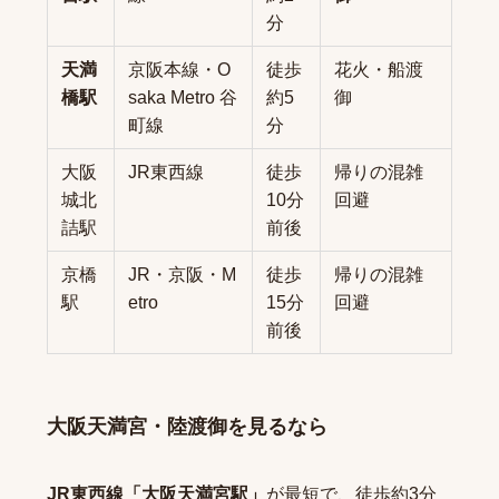
分
天満
京阪本線・O
徒歩
花火・船渡
橋駅
saka Metro 谷
約5
御
町線
分
大阪
JR東西線
徒歩
帰りの混雑
城北
10分
回避
詰駅
前後
京橋
JR・京阪・M
徒歩
帰りの混雑
駅
etro
15分
回避
前後
大阪天満宮・陸渡御を見るなら
JR東西線「大阪天満宮駅」
が最短で、徒歩約3分