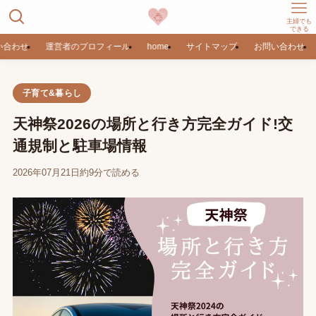
主婦でも
できる
い合わせ
運営者のプロフィール
home
サイトマップ
お問い合わせ
子育て&暮らし
天神祭2026の場所と行き方完全ガイド!交
通規制と駐車場情報
2026年07月21日
約9分で読める