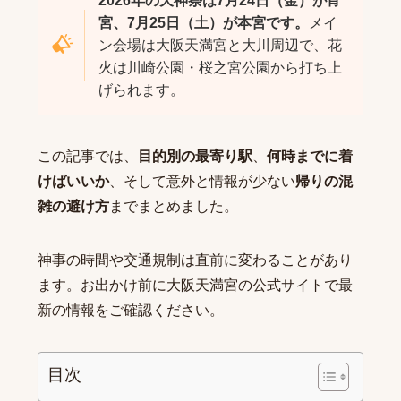
2026年の天神祭は7月24日（金）が宵
宮、7月25日（土）が本宮です。
メイ
ン会場は大阪天満宮と大川周辺で、花
火は川崎公園・桜之宮公園から打ち上
げられます。
この記事では、
目的別の最寄り駅
、
何時までに着
けばいいか
、そして意外と情報が少ない
帰りの混
雑の避け方
までまとめました。
神事の時間や交通規制は直前に変わることがあり
ます。お出かけ前に
大阪天満宮の公式サイト
で最
新の情報をご確認ください。
目次