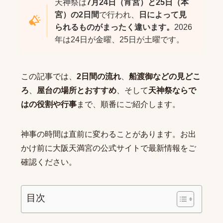
天神祭は
7月24日（宵宮）と25日（本
宮）の2日間
で行われ、
日によって見
られるものがまったく違います。
2026
年は24日が金曜、25日が土曜です。
この記事では、
2日間の流れ
、
船渡御などの見どこ
ろ
、
屋台の場所とおすすめ
、そして
天神祭ならで
はの役割や行事
まで、順番にご紹介します。
神事の時間は直前に変わることがあります。お出
かけ前に
大阪天満宮の公式サイト
で最新情報をご
確認ください。
目次