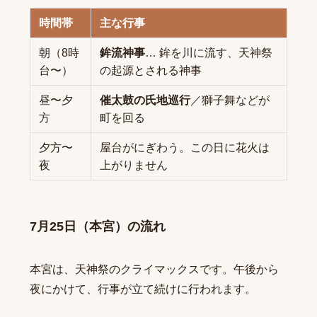
時間帯
主な行事
朝（8時
鉾流神事
… 鉾を川に流す、天神祭
台〜）
の起源とされる神事
昼〜夕
催太鼓の氏地巡行
／獅子舞などが
方
町を回る
夕方〜
屋台がにぎわう。この日に花火は
夜
上がりません
7月25日（本宮）の流れ
本宮は、天神祭のクライマックスです。午後から
夜にかけて、行事が立て続けに行われます。