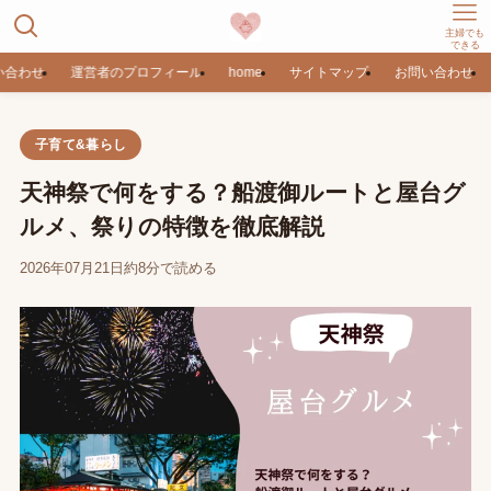
主婦でも
できる
い合わせ
運営者のプロフィール
home
サイトマップ
お問い合わせ
子育て&暮らし
天神祭で何をする？船渡御ルートと屋台グ
ルメ、祭りの特徴を徹底解説
2026年07月21日
約8分で読める