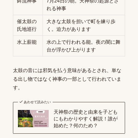
鉾流神事
7月24日の朝。天神祭の起源とさ
れる神事
催太鼓の
大きな太鼓を担いで町を練り歩
氏地巡行
く。迫力があります
水上薪能
水の上で行われる能。夜の闇に舞
台が浮かび上がります
太鼓の音には邪気を払う意味があるとされ、単な
る出し物ではなく神事の一部として行われていま
す。
あわせて読みたい
天神祭の歴史と由来を子ども
にもわかりやすく解説！誰が
始めた？何のため？