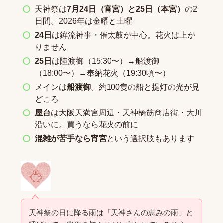
天神祭は
7月24日（宵宮）と25日（本宮）
の2
日間。2026年は金曜と土曜
24日
は鉾流神事・催太鼓が中心。花火は上が
りません
25日
は陸渡御（15:30〜）→船渡御
（18:00〜）→奉納花火（19:30頃〜）
メインは
船渡御
。約100隻の船と提灯の光が見
どころ
屋台
は大阪天満宮周辺・天神橋筋商店街・大川
沿いに。買うなら花火の前に
混雑が苦手なら宵宮
という選択肢もあります
天神祭の日に降る雨は「天神さんの恵みの雨」と