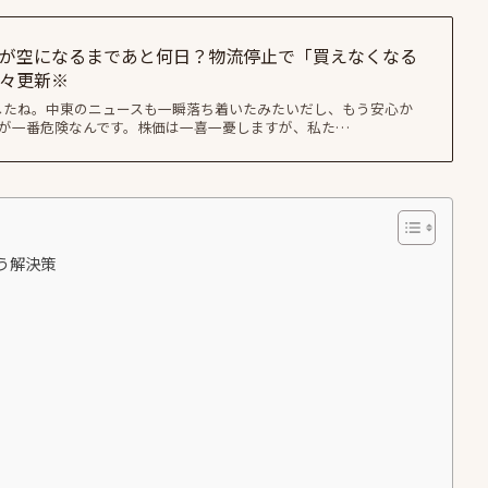
が空になるまであと何日？物流停止で「買えなくなる
々更新※
発したね。中東のニュースも一瞬落ち着いたみたいだし、もう安心か
そが一番危険なんです。株価は一喜一憂しますが、私た…
う解決策