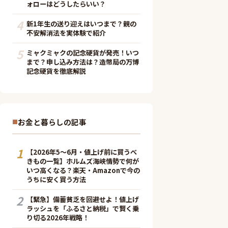
ォローはどうしたらいい？
4
新1年生の送り迎えはいつまで？親の
不安解消法を実体験で紹介
5
ミャクミャクの記念硬貨が発売！いつ
まで？申し込み方法は？造幣局の万博
記念硬貨を徹底解説
お金と暮らしの記事
1
【2026年5〜6月・値上げ前に買うべ
きもの一覧】ホルムズ海峡情勢で何が
いつ高くなる？楽天・Amazonで今の
うちに安く買う方法
2
【緊急】備蓄貧乏を回避せよ！値上げ
ラッシュを「ふるさと納税」で賢く乗
り切る2026年戦略！