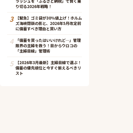
ラッシュを「ふるさと納税」で賢く乗
り切る2026年戦略！
3
【緊急】ゴミ袋が30％値上げ！ホルム
ズ海峡閉鎖の影と、2026年5月改定前
に備蓄すべき理由と買い方
4
「備蓄を買ったはいいけれど…」管理
限界の主婦を救う！目からウロコの
「主婦目線」管理術
5
【2026年3月最新】主婦目線で選ぶ！
備蓄の優先順位と今すぐ揃えるべきリ
スト