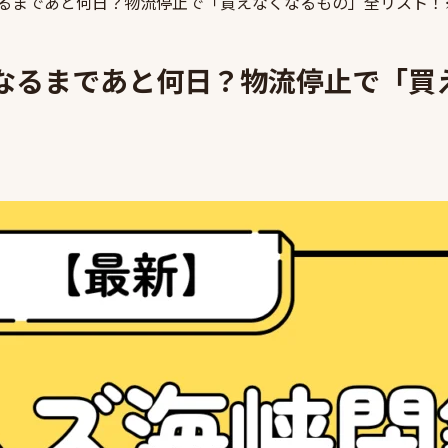
るまであと何日？物流停止で「買えなくなるもの」全リスト！
なるまであと何日？物流停止で「買