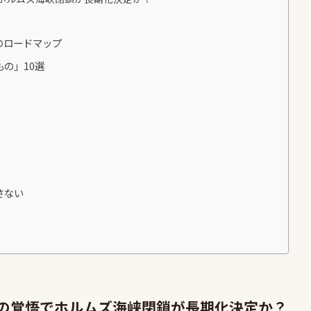
のロードマップ
の」10選
さない
ランの覚悟でホルムズ海峡閉鎖が長期化決定か？