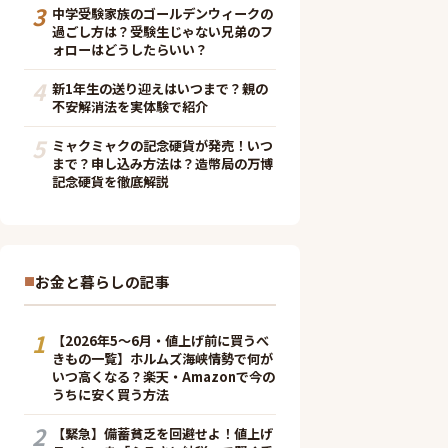
3
中学受験家族のゴールデンウィークの
過ごし方は？受験生じゃない兄弟のフ
ォローはどうしたらいい？
4
新1年生の送り迎えはいつまで？親の
不安解消法を実体験で紹介
5
ミャクミャクの記念硬貨が発売！いつ
まで？申し込み方法は？造幣局の万博
記念硬貨を徹底解説
お金と暮らしの記事
1
【2026年5〜6月・値上げ前に買うべ
きもの一覧】ホルムズ海峡情勢で何が
いつ高くなる？楽天・Amazonで今の
うちに安く買う方法
2
【緊急】備蓄貧乏を回避せよ！値上げ