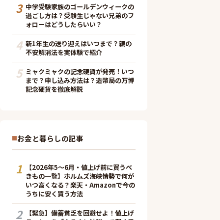
3
中学受験家族のゴールデンウィークの
過ごし方は？受験生じゃない兄弟のフ
ォローはどうしたらいい？
4
新1年生の送り迎えはいつまで？親の
不安解消法を実体験で紹介
5
ミャクミャクの記念硬貨が発売！いつ
まで？申し込み方法は？造幣局の万博
記念硬貨を徹底解説
お金と暮らしの記事
1
【2026年5〜6月・値上げ前に買うべ
きもの一覧】ホルムズ海峡情勢で何が
いつ高くなる？楽天・Amazonで今の
うちに安く買う方法
2
【緊急】備蓄貧乏を回避せよ！値上げ