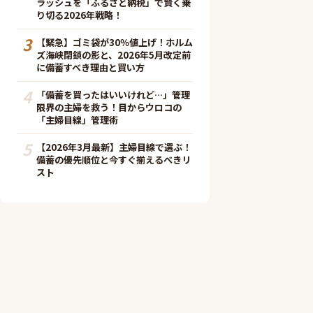
ラッシュを「ふるさと納税」で賢く乗
り切る2026年戦略！
3
【緊急】ゴミ袋が30％値上げ！ホルム
ズ海峡閉鎖の影と、2026年5月改定前
に備蓄すべき理由と買い方
4
「備蓄を買ったはいいけれど…」管理
限界の主婦を救う！目からウロコの
「主婦目線」管理術
5
【2026年3月最新】主婦目線で選ぶ！
備蓄の優先順位と今すぐ揃えるべきリ
スト